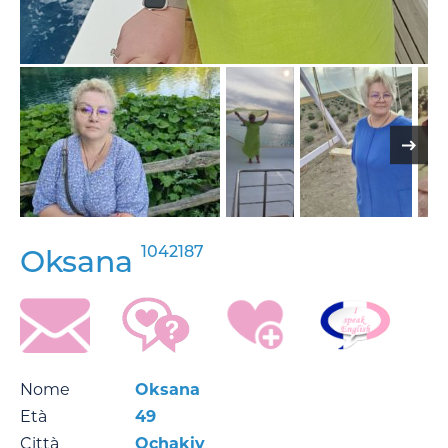
1042187
Oksana
Nome
Oksana
Età
49
Città
Ochakiv