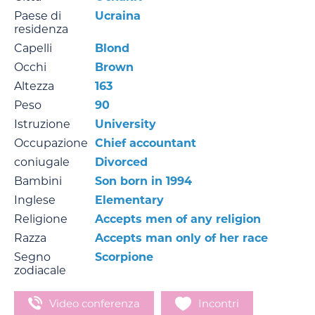
Paese di
Ucraina
residenza
Capelli
Blond
Occhi
Brown
Altezza
163
Peso
90
Istruzione
University
Occupazione
Chief accountant
coniugale
Divorced
Bambini
Son born in 1994
Inglese
Elementary
Religione
Accepts men of any religion
Razza
Accepts man only of her race
Segno
Scorpione
zodiacale
Video conferenza
Incontri