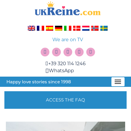
We are on TV
+39 320 114 1246
WhatsApp
Happy love stories since 1998
ACCESS THE FAQ