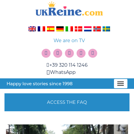
We are on TV
+39 320 114 1246
WhatsApp
Happy love stories since 1998
ACCESS THE FAQ