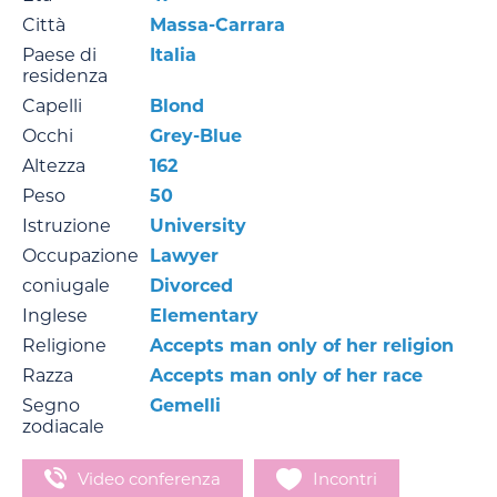
Città
Massa-Carrara
Paese di
Italia
residenza
Capelli
Blond
Occhi
Grey-Blue
Altezza
162
Peso
50
Istruzione
University
Occupazione
Lawyer
coniugale
Divorced
Inglese
Elementary
Religione
Accepts man only of her religion
Razza
Accepts man only of her race
Segno
Gemelli
zodiacale
Video conferenza
Incontri