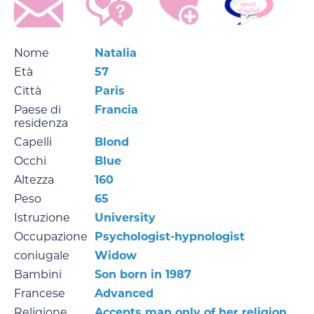
Nome
Natalia
Età
57
Città
Paris
Paese di
Francia
residenza
Capelli
Blond
Occhi
Blue
Altezza
160
Peso
65
Istruzione
University
Occupazione
Psychologist-hypnologist
coniugale
Widow
Bambini
Son born in 1987
Francese
Advanced
Religione
Accepts man only of her religion