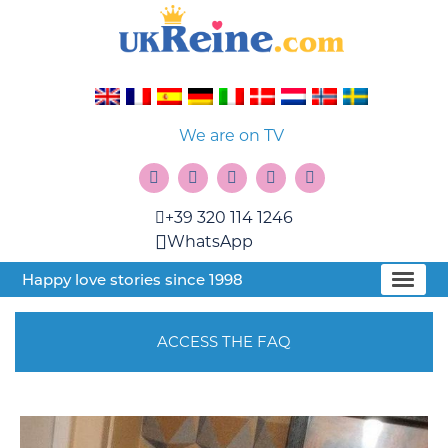
We are on TV
+39 320 114 1246
WhatsApp
Happy love stories since 1998
ACCESS THE FAQ