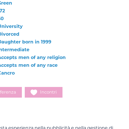
Green
72
60
University
Divorced
Daughter born in 1999
Intermediate
Accepts men of any religion
Accepts men of any race
Cancro
ferenza
Incontri
ta esperienza nella pubblicità e nella gestione di