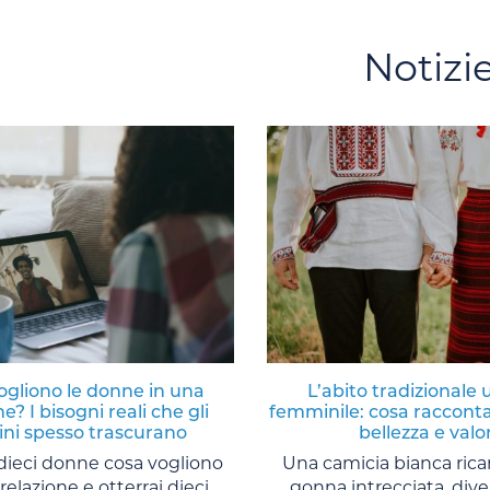
Notizi
ogliono le donne in una
L’abito tradizionale 
e? I bisogni reali che gli
femminile: cosa racconta
ni spesso trascurano
bellezza e valor
 dieci donne cosa vogliono
Una camicia bianca ric
relazione e otterrai dieci
gonna intrecciata, diver