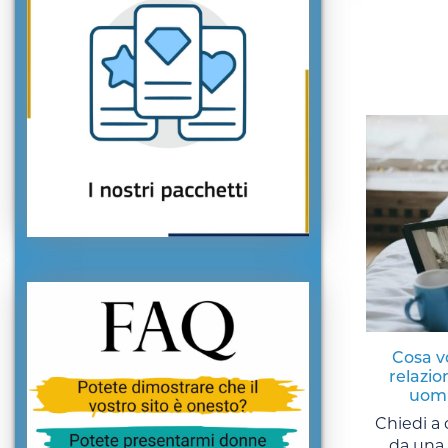
Cosa v
relazion
uomi
Chiedi a
da una 