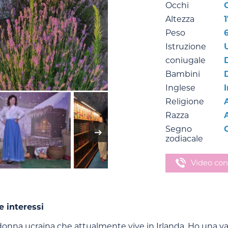
Occhi
Altezza
1
Peso
Istruzione
coniugale
Bambini
Inglese
Religione
Razza
Segno
zodiacale
Video con
e interessi
onna ucraina che attualmente vive in Irlanda. Ho una vas