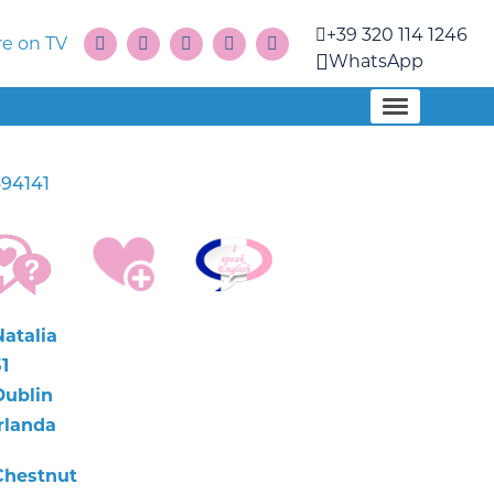
+39 320 114 1246
e on TV
WhatsApp
94141
Natalia
1
Dublin
Irlanda
Chestnut