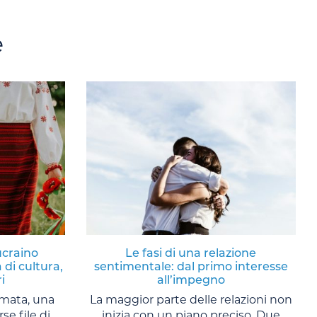
e
ucraino
Le fasi di una relazione
 di cultura,
sentimentale: dal primo interesse
i
all’impegno
amata, una
La maggior parte delle relazioni non
se file di
inizia con un piano preciso. Due