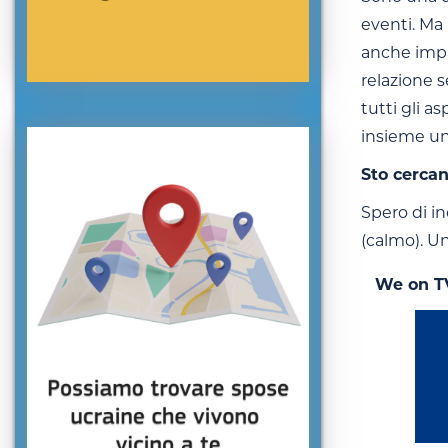
eventi. Ma
anche impar
relazione s
tutti gli a
insieme un 
Sto cerca
Spero di i
(calmo). U
We on T