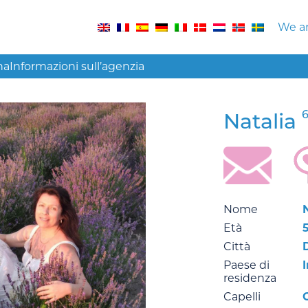
We ar
na
Informazioni sull’agenzia
6
Natalia
Nome
Età
5
Città
Paese di
residenza
Capelli