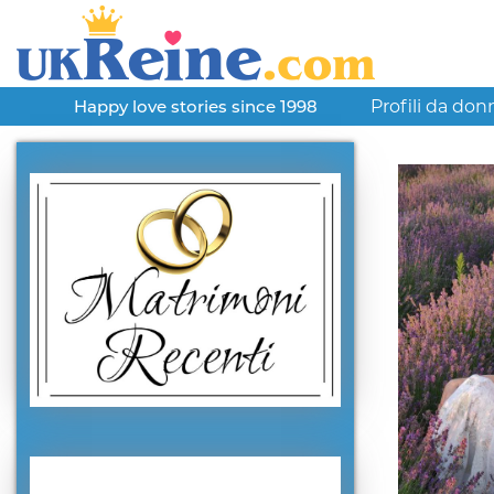
Profili da don
Happy love stories since 1998