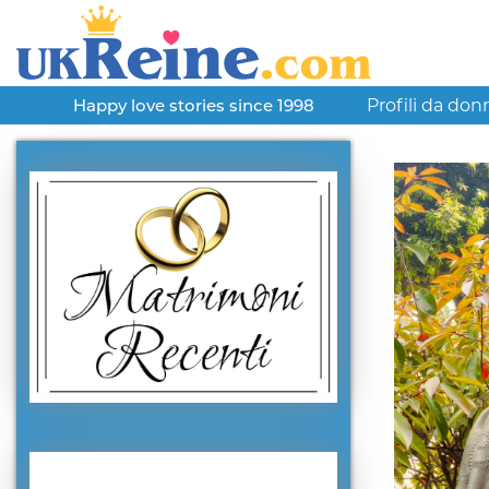
Profili da don
Happy love stories since 1998