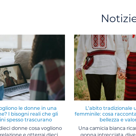
Notizi
ogliono le donne in una
L’abito tradizionale 
e? I bisogni reali che gli
femminile: cosa racconta
ni spesso trascurano
bellezza e valor
 dieci donne cosa vogliono
Una camicia bianca ric
relazione e otterrai dieci
gonna intrecciata, diver