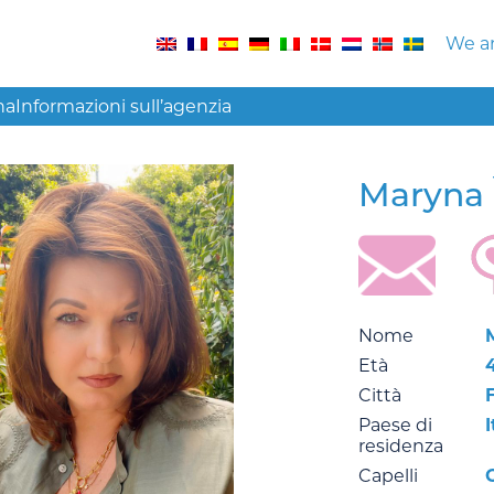
We ar
na
Informazioni sull’agenzia
Maryna
Nome
Età
Città
Paese di
I
residenza
Capelli