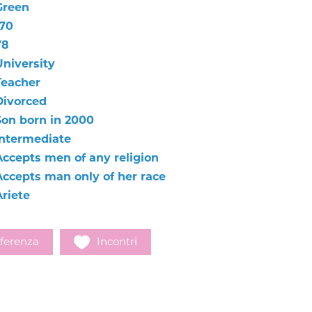
Green
170
78
University
Teacher
Divorced
Son born in 2000
Intermediate
Accepts men of any religion
Accepts man only of her race
Ariete
ferenza
Incontri