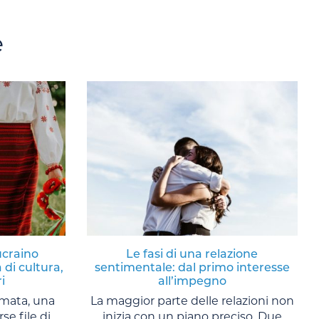
e
ucraino
Le fasi di una relazione
 di cultura,
sentimentale: dal primo interesse
i
all’impegno
amata, una
La maggior parte delle relazioni non
se file di
inizia con un piano preciso. Due