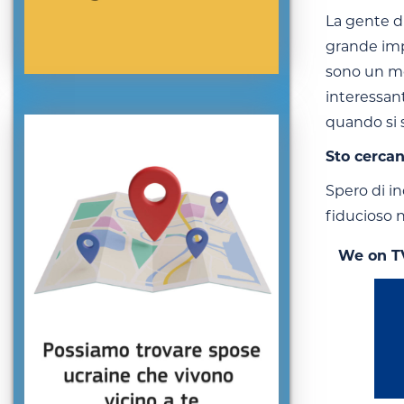
La gente di
grande impo
sono un mod
interessant
quando si 
Sto cerca
Spero di i
fiducioso n
We on T