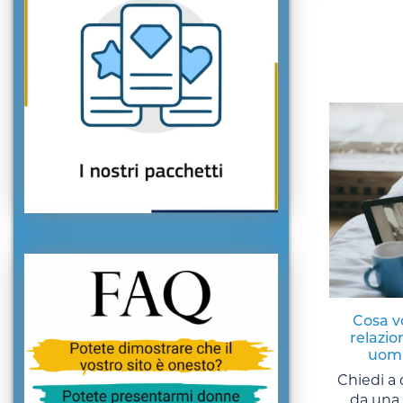
Cosa v
relazion
uomi
Chiedi a
da una 