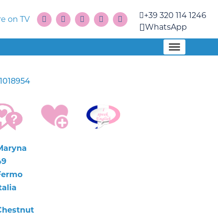
+39 320 114 1246
e on TV
WhatsApp
1018954
Maryna
49
Fermo
talia
Chestnut