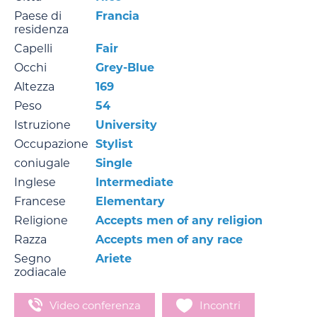
Paese di
Francia
residenza
Capelli
Fair
Occhi
Grey-Blue
Altezza
169
Peso
54
Istruzione
University
Occupazione
Stylist
coniugale
Single
Inglese
Intermediate
Francese
Elementary
Religione
Accepts men of any religion
Razza
Accepts men of any race
Segno
Ariete
zodiacale
Video conferenza
Incontri