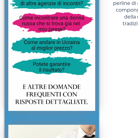
perline di
compongo
della
tradiz