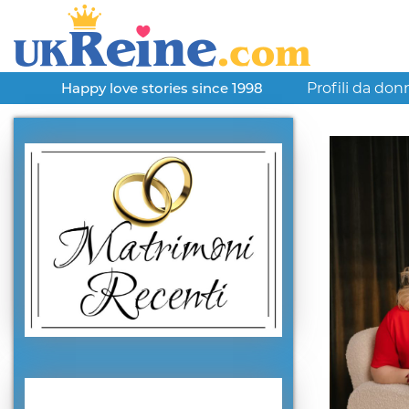
Profili da don
Happy love stories since 1998