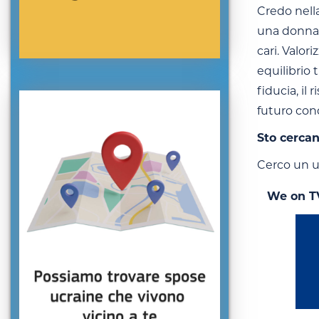
Credo nella
una donna a
cari. Valor
equilibrio 
fiducia, il
futuro cond
Sto cerca
Cerco un uo
We on T