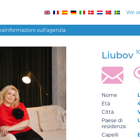
We ar
na
Informazioni sull’agenzia
1
Liubov
Nome
Età
Città
Paese di
residenza
Capelli