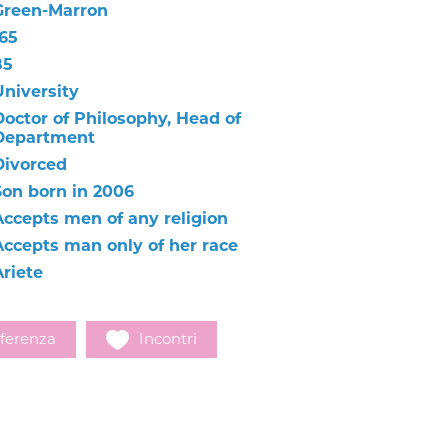
Green-Marron
165
85
University
Doctor of Philosophy, Head of
Department
Divorced
Son born in 2006
Accepts men of any religion
Accepts man only of her race
Ariete
ferenza
Incontri