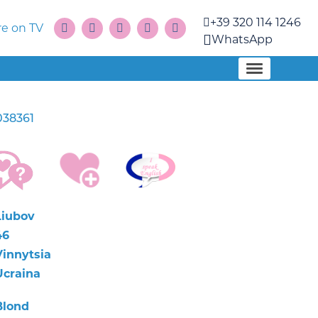
+39 320 114 1246
e on TV
WhatsApp
038361
Liubov
46
Vinnytsia
Ucraina
Blond