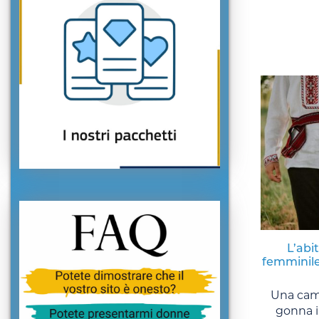
L’abi
femminile
Una cami
gonna in