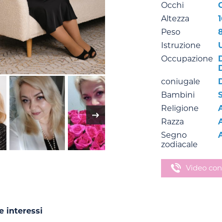
Occhi
Altezza
Peso
Istruzione
Occupazione
coniugale
Bambini
Religione
Razza
Segno
zodiacale
Video con
e interessi