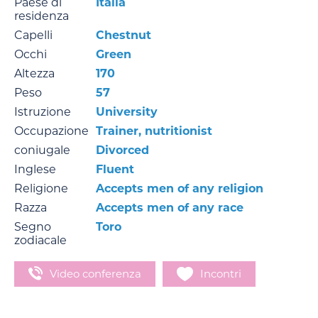
Paese di
Italia
residenza
Capelli
Chestnut
Occhi
Green
Altezza
170
Peso
57
Istruzione
University
Occupazione
Trainer, nutritionist
coniugale
Divorced
Inglese
Fluent
Religione
Accepts men of any religion
Razza
Accepts men of any race
Segno
Toro
zodiacale
Video conferenza
Incontri