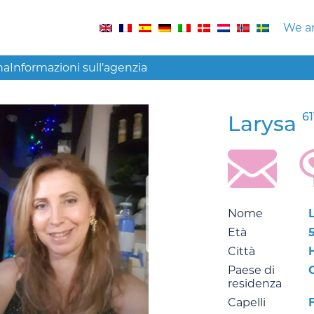
We ar
na
Informazioni sull’agenzia
61
Larysa
Nome
Età
Città
Paese di
residenza
Capelli
F