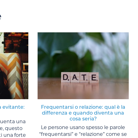
e
 evitante:
Frequentarsi o relazione: qual è la
differenza e quando diventa una
cosa seria?
quenta una
Le persone usano spesso le parole
te, questo
“frequentarsi” e “relazione” come se
ti una forte