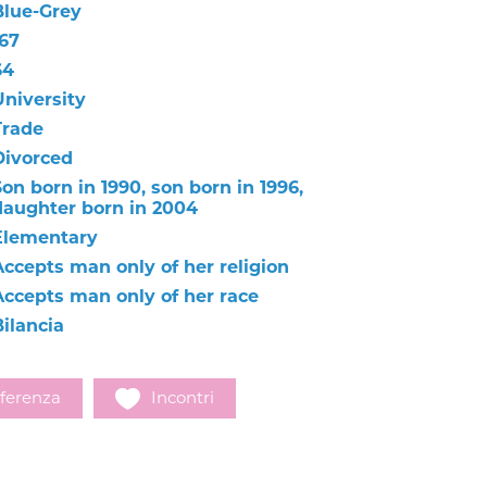
Blue-Grey
167
64
University
Trade
Divorced
on born in 1990, son born in 1996,
daughter born in 2004
Elementary
Accepts man only of her religion
Accepts man only of her race
Bilancia
ferenza
Incontri