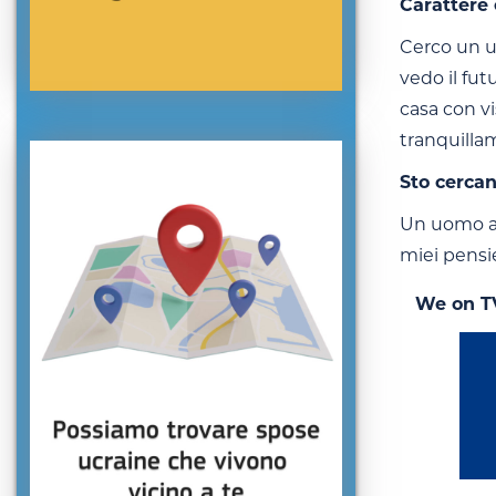
Carattere 
Cerco un u
vedo il fut
casa con vi
tranquillam
Sto cerca
Un uomo aff
miei pensi
We on T