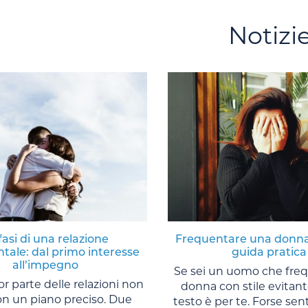
Notizi
fasi di una relazione
Frequentare una donna
tale: dal primo interesse
guida pratica
all’impegno
Se sei un uomo che fre
r parte delle relazioni non
donna con stile evitan
con un piano preciso. Due
testo è per te. Forse sen