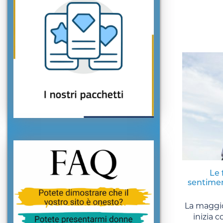
Le 
sentimen
La maggio
inizia 