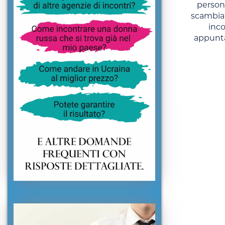
persone
scambia
inc
appunt