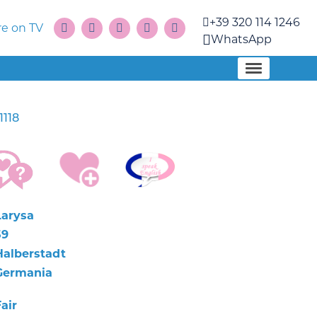
+39 320 114 1246
e on TV
WhatsApp
1118
Larysa
59
Halberstadt
Germania
air