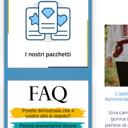
L’abi
femminile
Una cami
gonna in
perline di