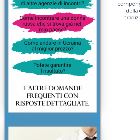
compongo
della
tradiz