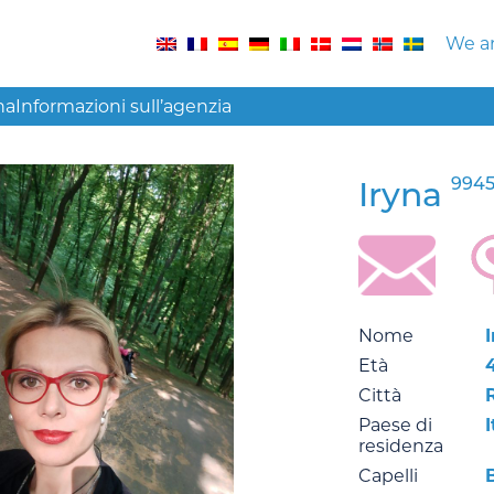
We ar
na
Informazioni sull’agenzia
994
Iryna
Nome
Età
Città
Paese di
I
residenza
Capelli