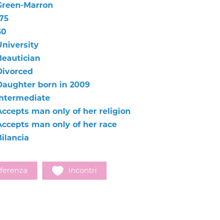
Green-Marron
175
60
University
Beautician
Divorced
Daughter born in 2009
Intermediate
Accepts man only of her religion
Accepts man only of her race
Bilancia
ferenza
Incontri