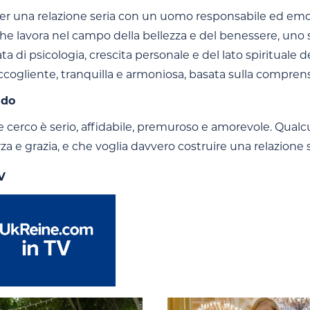
er una relazione seria con un uomo responsabile ed em
che lavora nel campo della bellezza e del benessere, uno 
a di psicologia, crescita personale e del lato spirituale de
ccogliente, tranquilla e armoniosa, basata sulla comprens
ndo
 cerco è serio, affidabile, premuroso e amorevole. Qualc
rza e grazia, e che voglia davvero costruire una relazione s
V