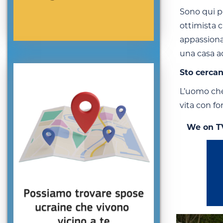
Sono qui p
ottimista 
appassionat
una casa a
Sto cerca
L’uomo che
vita con fo
We on T