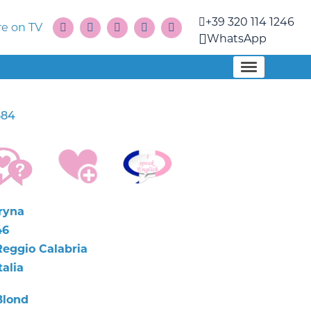
+39 320 114 1246
e on TV
WhatsApp
584
Iryna
46
Reggio Calabria
talia
Blond