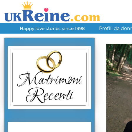
Profili da don
Happy love stories since 1998