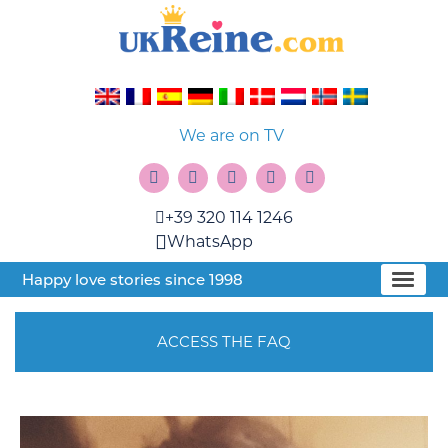
We are on TV
+39 320 114 1246
WhatsApp
Happy love stories since 1998
ACCESS THE FAQ