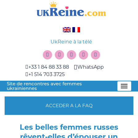
UkReine à la télé
+33 1 84 88 33 88
WhatsApp
+1 514 703 3725
Site de rencontres avec femmes
ukrainiennes
ACCEDER A LA FAQ
Les belles femmes russes
rêvent-elles d’épouser un