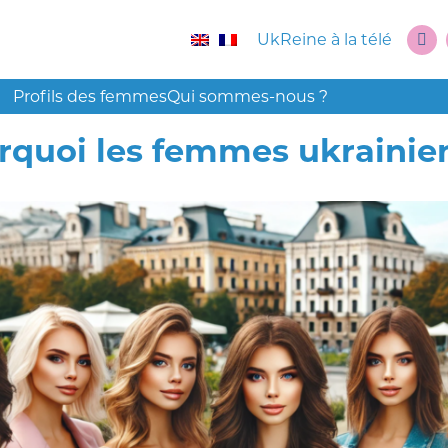
UkReine à la télé
Profils des femmes
Qui sommes-nous ?
quoi les femmes ukrainienn