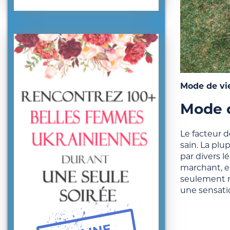
Mode de vie
Mode d
Le facteur 
sain. La pl
par divers 
marchant, en
seulement m
une sensatio