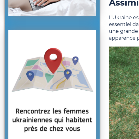
Assimi
L’Ukraine es
essentiel da
une grande v
apparence ph