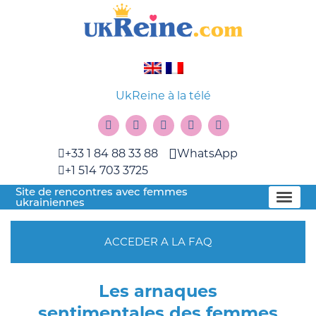
UkReine à la télé
+33 1 84 88 33 88
WhatsApp
+1 514 703 3725
Site de rencontres avec femmes
ukrainiennes
ACCEDER A LA FAQ
Les arnaques
sentimentales des femmes