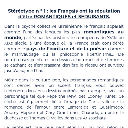
Stéréotype n ° 1 : les Français ont la réputation
d’être ROMANTIQUES et SEDUISANTS.
Dans la psyché collective ukrainienne, le français apparaît
romantiques au
comme l’une des langues les plus
monde
, parlée par les aristocrates européens du XVIIe au
XIXe siècle, à une époque où la France était considérée
pays de l’écriture et de la poésie
comme le
, comme
le marivaudage ou la philosophie libertinisme… De
nombreuses peintures ou dessins d’hommes et de femmes
se cachant et s’embrassant derrière le rideau ont survécu
jusqu’à aujourd’hui.
Même dans la culture pop, les personnages romantiques
sont censés avoir un accent français. Vous pouvez
l’entendre dans des dessins animés par exemple, avec un
personnage tel que Pepe the Pew, des Looney Tunes. Ce
cliché est également lié à l’image de Paris, ville de la
romance, de l’amour entre Esmeralda et Quasimodo,
Audrey Hepburn et Cary Grant dans Charade, ou entre la
duchesse et Thomas O’Malley dans Les Aristochats.
La vérité est que cela peut être vrai ou non selon la