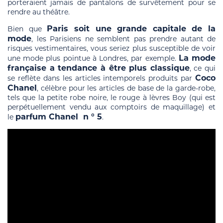
porteraient jamais de pantalons de survêtement pour se
rendre au théâtre.
Paris soit une grande capitale de la
Bien que
mode
, les Parisiens ne semblent pas prendre autant de
risques vestimentaires, vous seriez plus susceptible de voir
La mode
une mode plus pointue à Londres, par exemple.
française a tendance à être plus classique
, ce qui
Coco
se reflète dans les articles intemporels produits par
Chanel
, célèbre pour les articles de base de la garde-robe,
tels que la petite robe noire, le rouge à lèvres Boy (qui est
perpétuellement vendu aux comptoirs de maquillage) et
parfum Chanel n ° 5
le
.