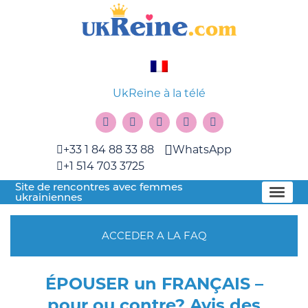
UkReine à la télé
+33 1 84 88 33 88
WhatsApp
+1 514 703 3725
Site de rencontres avec femmes
ukrainiennes
ACCEDER A LA FAQ
ÉPOUSER un FRANÇAIS –
pour ou contre? Avis des