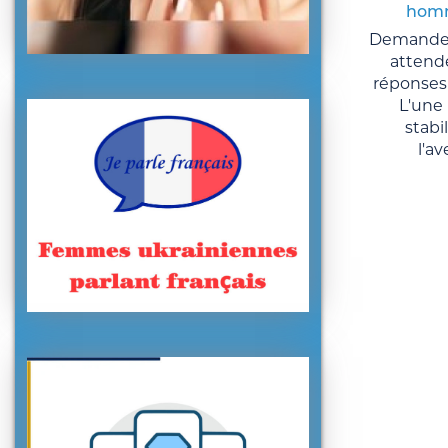
homm
Demandez
attende
réponses 
L'une 
stabi
l'av