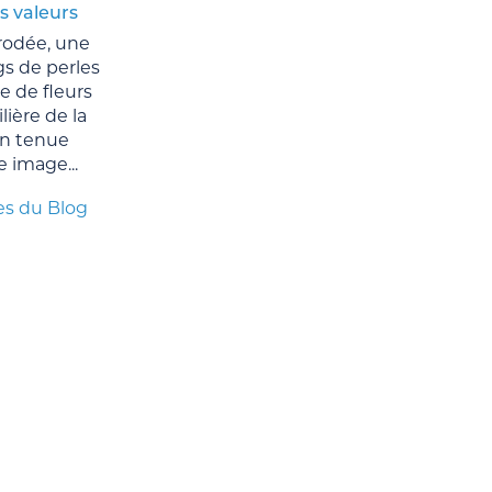
es valeurs
rodée, une
gs de perles
e de fleurs
ière de la
n tenue
e image...
es du Blog