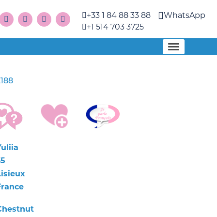
+33 1 84 88 33 88
WhatsApp
+1 514 703 3725
2188
uliia
35
Lisieux
France
Chestnut