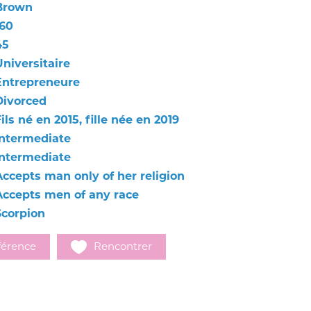
Brown
160
45
Universitaire
Entrepreneure
Divorced
ils né en 2015, fille née en 2019
Intermediate
Intermediate
Accepts man only of her religion
Accepts men of any race
Scorpion
férence
Rencontrer