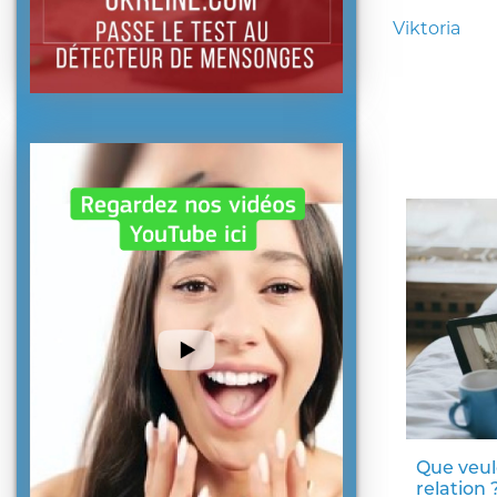
Viktoria
Que veul
relation 