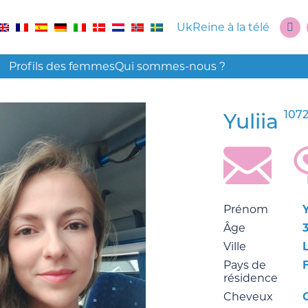
UkReine à la télé
Profils des femmes
Qui sommes-nous ?
107
Yuliia
Prénom
Y
Âge
Ville
Pays de
résidence
Cheveux