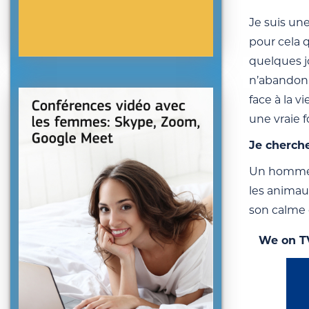
Je suis un
pour cela 
quelques j
n’abandonn
face à la v
une vraie 
Je cherch
Un homme l
les animau
son calme e
We on T