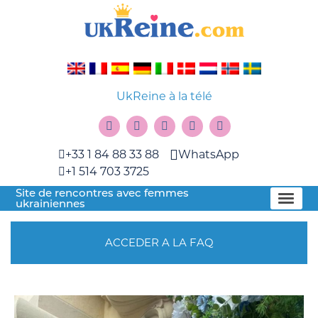
UkReine à la télé
+33 1 84 88 33 88
WhatsApp
+1 514 703 3725
Site de rencontres avec femmes
ukrainiennes
ACCEDER A LA FAQ