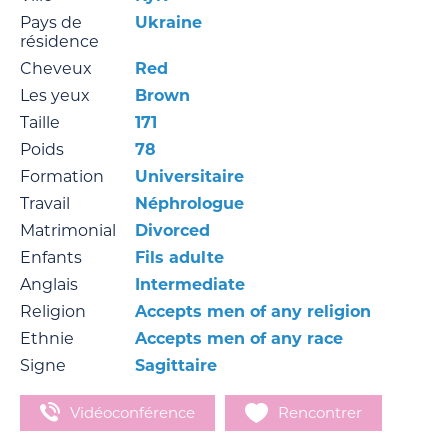
Pays de
Ukraine
résidence
Cheveux
Red
Les yeux
Brown
Taille
171
Poids
78
Formation
Universitaire
Travail
Néphrologue
Matrimonial
Divorced
Enfants
Fils adulte
Anglais
Intermediate
Religion
Accepts men of any religion
Ethnie
Accepts men of any race
Signe
Sagittaire
Vidéoconférence
Rencontrer