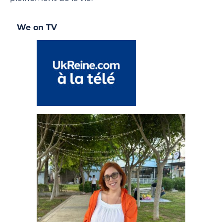
We on TV