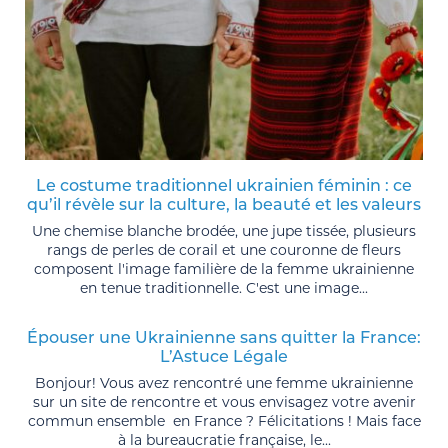
Le costume traditionnel ukrainien féminin : ce
qu’il révèle sur la culture, la beauté et les valeurs
Une chemise blanche brodée, une jupe tissée, plusieurs
rangs de perles de corail et une couronne de fleurs
composent l'image familière de la femme ukrainienne
en tenue traditionnelle. C'est une image...
Épouser une Ukrainienne sans quitter la France:
L’Astuce Légale
Bonjour! Vous avez rencontré une femme ukrainienne
sur un site de rencontre et vous envisagez votre avenir
commun ensemble en France ? Félicitations ! Mais face
à la bureaucratie française, le...