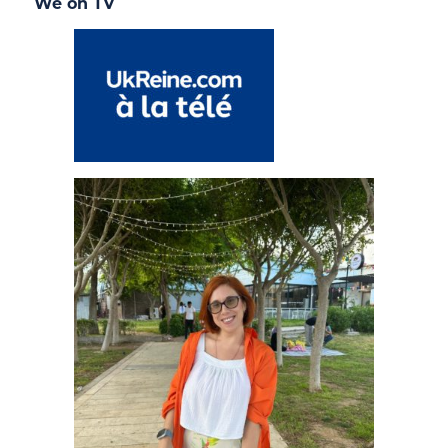
We on TV