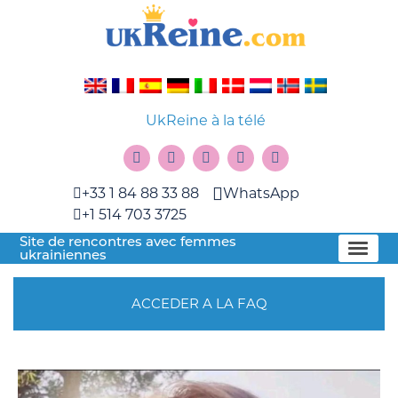
UkReine à la télé
+33 1 84 88 33 88
WhatsApp
+1 514 703 3725
Site de rencontres avec femmes
ukrainiennes
ACCEDER A LA FAQ