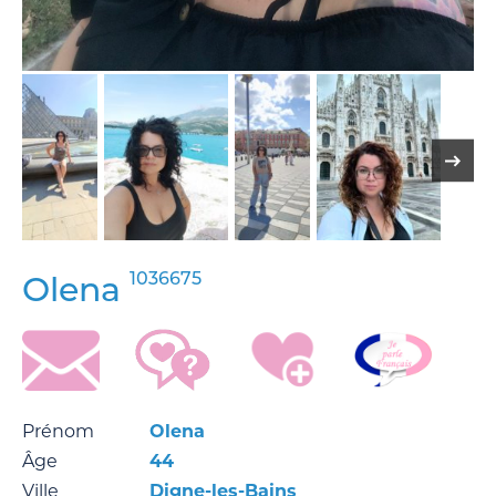
1036675
Olena
Prénom
Olena
Âge
44
Ville
Digne-les-Bains