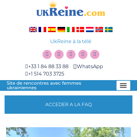
UkReine à la télé
+33 1 84 88 33 88
WhatsApp
+1 514 703 3725
Site de rencontres avec femmes
ukrainiennes
ACCEDER A LA FAQ