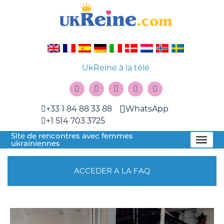
UkReine à la télé
+33 1 84 88 33 88
WhatsApp
+1 514 703 3725
Site de rencontres avec femmes
ukrainiennes
ACCEDER A LA FAQ