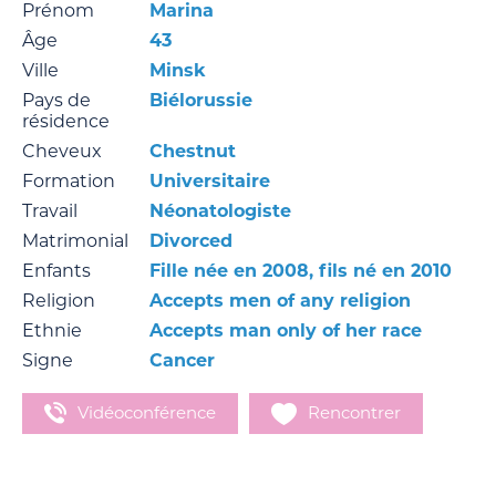
Prénom
Marina
Âge
43
Ville
Minsk
Pays de
Biélorussie
résidence
Cheveux
Chestnut
Formation
Universitaire
Travail
Néonatologiste
Matrimonial
Divorced
Enfants
Fille née en 2008, fils né en 2010
Religion
Accepts men of any religion
Ethnie
Accepts man only of her race
Signe
Cancer
Vidéoconférence
Rencontrer