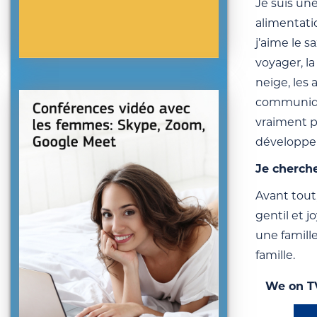
Je suis un
alimentatio
j’aime le 
voyager, l
neige, les 
communique
vraiment p
développe
Je cherch
Avant tout
gentil et 
une famille
famille.
We on T