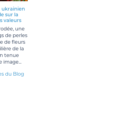
 ukrainien
le sur la
es valeurs
rodée, une
gs de perles
e de fleurs
ière de la
n tenue
e image...
es du Blog