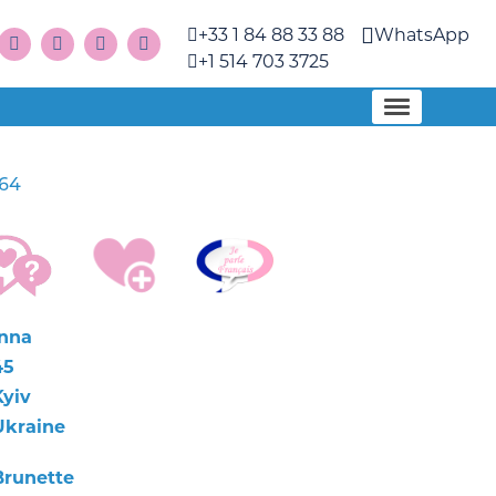
+33 1 84 88 33 88
WhatsApp
+1 514 703 3725
64
Inna
45
Kyiv
Ukraine
Brunette