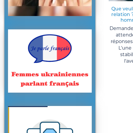
Que veul
relation 
homm
Demandez
attende
réponses 
L'une 
stabi
l'av