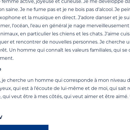
e femme active, joyeuse et curieuse. Je me développe dan
n saine. Je ne fume pas et je ne bois pas d’alcool. Je pein
saxophone et la musique en direct. J’adore danser et je s
a mer, l’océan, l’eau en général je nage merveilleusement
animaux, en particulier les chiens et les chats. J’aime cuis
r et rencontrer de nouvelles personnes. Je cherche un 
rêt. Un homme qui connaît les valeurs familiales, qui se
ment.
e
, je cherche un homme qui corresponde à mon niveau 
joyeux, qui est à l’écoute de lui-même et de moi, qui sa
, qui veut être à mes côtés, qui veut aimer et être aimé
V