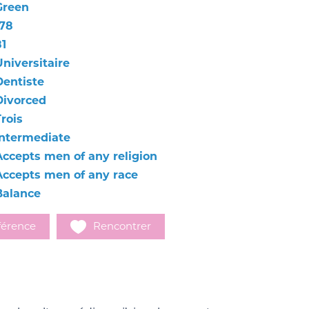
Green
178
81
Universitaire
Dentiste
Divorced
rois
Intermediate
Accepts men of any religion
Accepts men of any race
Balance
férence
Rencontrer