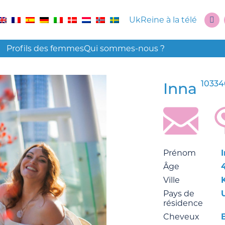
UkReine à la télé
Profils des femmes
Qui sommes-nous ?
10334
Inna
Prénom
Âge
Ville
Pays de
résidence
Cheveux