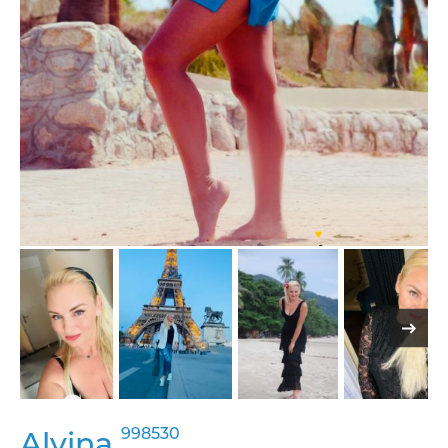
998530
Alvina