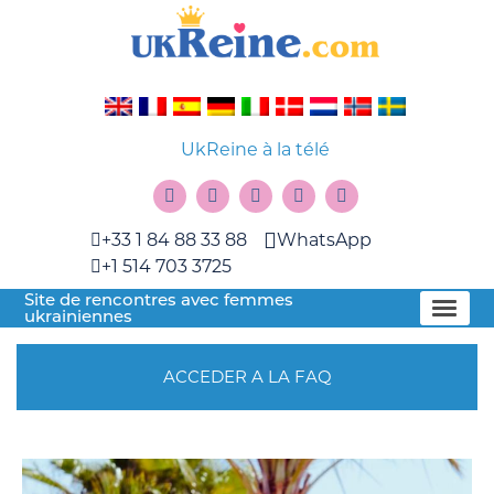
UkReine à la télé
+33 1 84 88 33 88
WhatsApp
+1 514 703 3725
Site de rencontres avec femmes
ukrainiennes
ACCEDER A LA FAQ