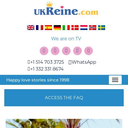
We are on TV
+1 514 703 3725
WhatsApp
+1 332 331 8674
Happy love stories since 1998
ACCESS THE FAQ