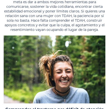
meta es dar a ambos mejores herramientas para
comunicarse, sostener la vida cotidiana, encontrar cierta
estabilidad emocional y poner límites claros. Si quieres una
relación sana con una mujer con TDAH, la paciencia por sí
sola no basta. Hace falta comprender el TDAH, construir
apoyos concretos y evitar que la culpa, el agotamiento y el
resentimiento vayan ocupando el lugar de la pareja.