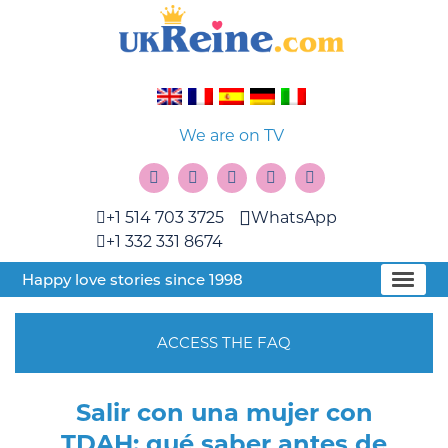
We are on TV
+1 514 703 3725
WhatsApp
+1 332 331 8674
Happy love stories since 1998
ACCESS THE FAQ
Salir con una mujer con
TDAH: qué saber antes de