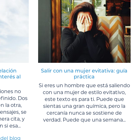
elación
Salir con una mujer evitativa: guía
nterés al
práctica
Si eres un hombre que está saliendo
ciones no
con una mujer de estilo evitativo,
finido. Dos
este texto es para ti. Puede que
n la otra,
sientas una gran química, pero la
nsajes, se
cercanía nunca se sostiene de
ra cita, y
verdad. Puede que una semana...
si esa...
 del blog