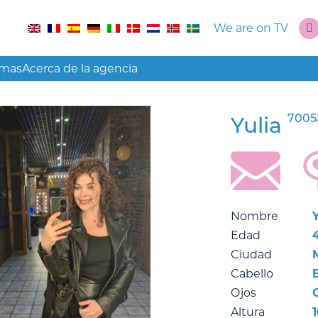
We are on TV
amas
Acerca de la agencia
7005
Yulia
Nombre
Y
Edad
Ciudad
Cabello
Ojos
Altura
1