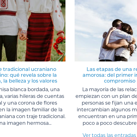
je tradicional ucraniano
Las etapas de una r
no: qué revela sobre la
amorosa: del primer i
, la belleza y los valores
compromiso
isa blanca bordada, una
La mayoría de las rela
da, varias hileras de cuentas
empiezan con un plan de
l y una corona de flores
personas se fijan una e
 la imagen familiar de la
intercambian algunos me
niana con traje tradicional.
encuentran en una prime
na imagen hermosa...
poco a poco descubren 
Ver todas las entradas