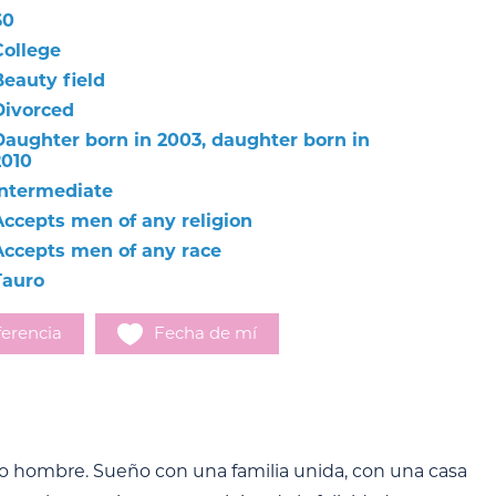
60
College
Beauty field
Divorced
Daughter born in 2003, daughter born in
2010
Intermediate
Accepts men of any religion
Accepts men of any race
Tauro
erencia
Fecha de mí
do hombre. Sueño con una familia unida, con una casa