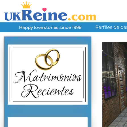
Perfiles de d
Happy love stories since 1998