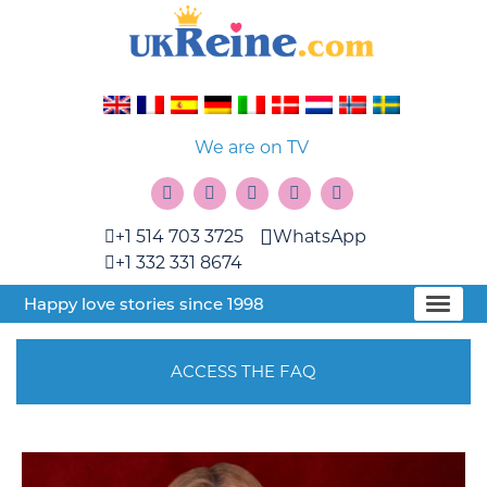
We are on TV
+1 514 703 3725
WhatsApp
+1 332 331 8674
Happy love stories since 1998
ACCESS THE FAQ