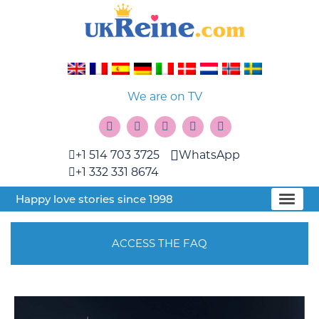
We are on TV
+1 514 703 3725
WhatsApp
+1 332 331 8674
Happy love stories since 1998
ACCESS THE FAQ