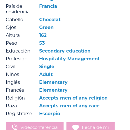
País de
Francia
residencia
Cabello
Chocolat
Ojos
Green
Altura
162
Peso
53
Educación
Secondary education
Profesión
Hospitality Management
Civil
Single
Niños
Adult
Inglés
Elementary
Francés
Elementary
Religión
Accepts men of any religion
Raza
Accepts men of any race
Registrarse
Escorpio
Videoconferencia
Fecha de mí