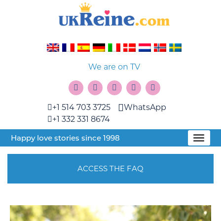
We are on TV
+1 514 703 3725
WhatsApp
+1 332 331 8674
Happy love stories since 1998
ACCESS THE FAQ