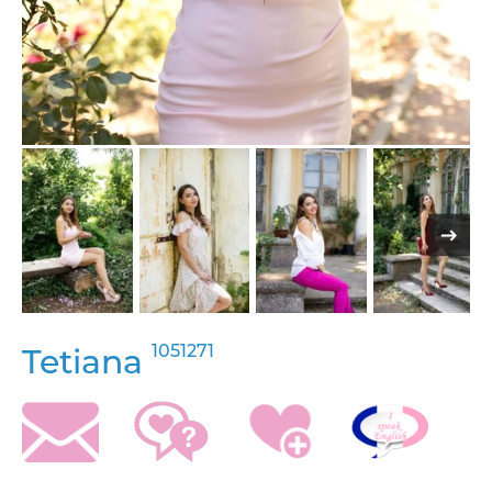
1051271
Tetiana