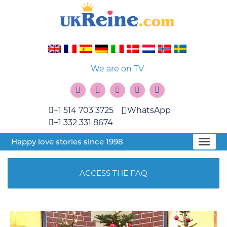
We are on TV
+1 514 703 3725
WhatsApp
+1 332 331 8674
Happy love stories since 1998
ACCESS THE FAQ