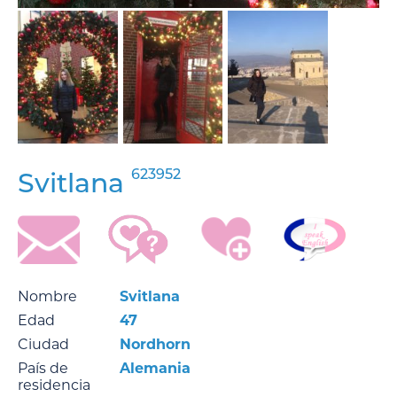
623952
Svitlana
Nombre
Svitlana
Edad
47
Ciudad
Nordhorn
País de
Alemania
residencia