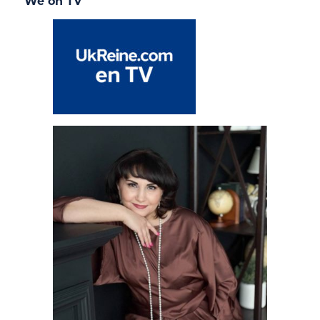
We on TV