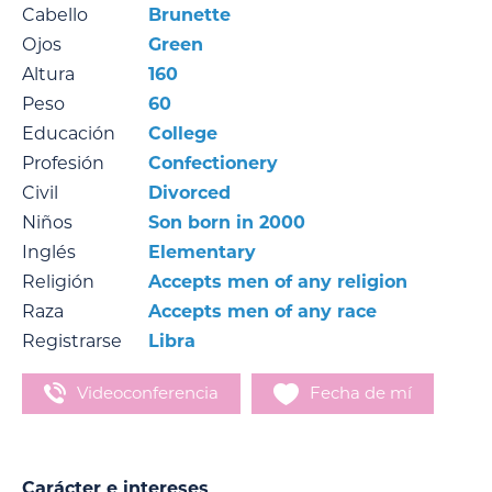
Cabello
Brunette
Ojos
Green
Altura
160
Peso
60
Educación
College
Profesión
Confectionery
Civil
Divorced
Niños
Son born in 2000
Inglés
Elementary
Religión
Accepts men of any religion
Raza
Accepts men of any race
Registrarse
Libra
Videoconferencia
Fecha de mí
Carácter e intereses