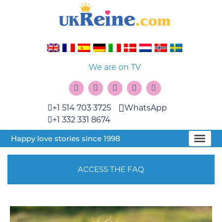
We are on TV
+1 514 703 3725
WhatsApp
+1 332 331 8674
Happy love stories since 1998
ACCESS THE FAQ