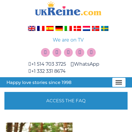
We are on TV
+1 514 703 3725
WhatsApp
+1 332 331 8674
Happy love stories since 1998
ACCESS THE FAQ