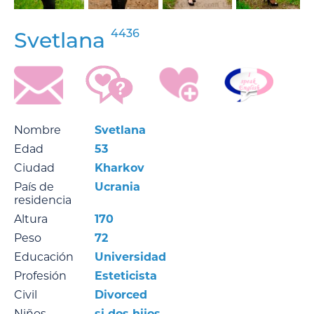
4436
Svetlana
Nombre
Svetlana
Edad
53
Ciudad
Kharkov
País de
Ucrania
residencia
Altura
170
Peso
72
Educación
Universidad
Profesión
Esteticista
Civil
Divorced
Niños
si dos hijos