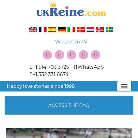
We are on TV
+1 514 703 3725
WhatsApp
+1 332 331 8674
Happy love stories since 1998
ACCESS THE FAQ