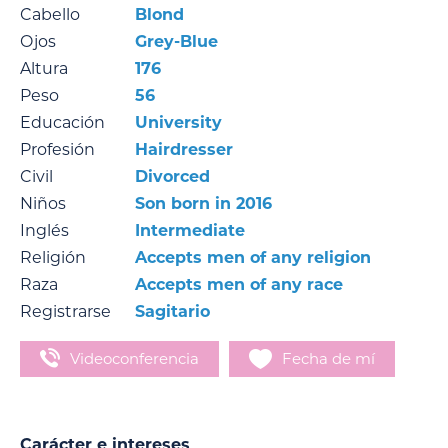
Cabello
Blond
Ojos
Grey-Blue
Altura
176
Peso
56
Educación
University
Profesión
Hairdresser
Civil
Divorced
Niños
Son born in 2016
Inglés
Intermediate
Religión
Accepts men of any religion
Raza
Accepts men of any race
Registrarse
Sagitario
Videoconferencia
Fecha de mí
Carácter e intereses