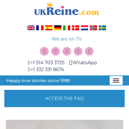
We are on TV
+1 514 703 3725
WhatsApp
+1 332 331 8674
Happy love stories since 1998
ACCESS THE FAQ