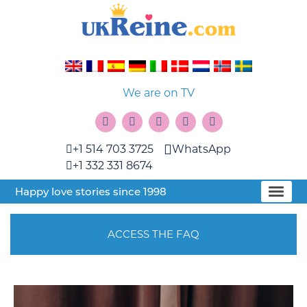
We are on TV
+1 514 703 3725
WhatsApp
+1 332 331 8674
Happy love stories since 1998
ACCESS THE FAQ