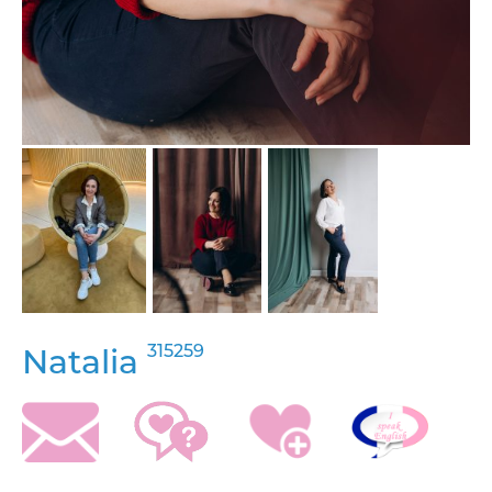
315259
Natalia