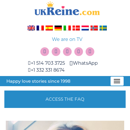
We are on TV
+1 514 703 3725
WhatsApp
+1 332 331 8674
Happy love stories since 1998
ACCESS THE FAQ