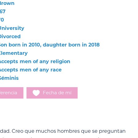
Brown
167
70
University
Divorced
Son born in 2010, daughter born in 2018
Elementary
Accepts men of any religion
Accepts men of any race
Géminis
erencia
Fecha de mí
nalidad. Creo que muchos hombres que se preguntan