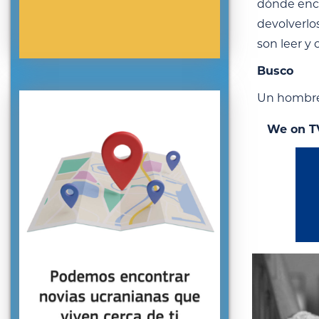
dónde enco
devolverlo
son leer y 
Busco
Un hombre 
We on T