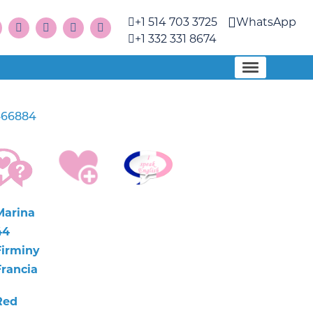
+1 514 703 3725
WhatsApp
+1 332 331 8674
66884
Marina
44
Firminy
Francia
Red