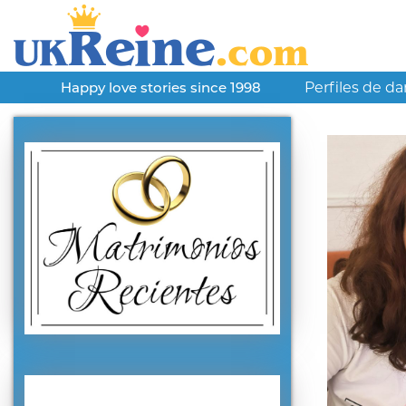
Perfiles de d
Happy love stories since 1998