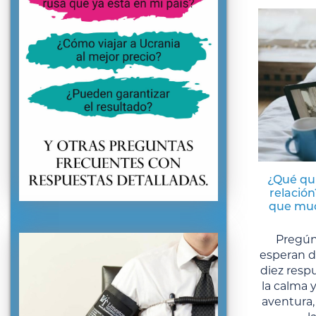
¿Qué qu
relación
que muc
Pregún
esperan d
diez respu
la calma y
aventura,