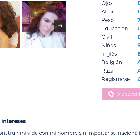
Ojos
Altura
Peso
Educación
Civil
Niños
Inglés
Religión
Raza
Registrarse
Videoconf
 intereses
onstruir mi vida con mi hombre sin importar su nacio