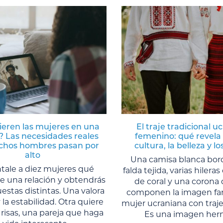
ieren las mujeres en una
El traje tradicional u
? Las necesidades reales
femenino: qué revela 
hos hombres pasan por
cultura, la belleza y lo
alto
Una camisa blanca bor
tale a diez mujeres qué
falda tejida, varias hilera
e una relación y obtendrás
de coral y una corona 
estas distintas. Una valora
componen la imagen fami
 la estabilidad. Otra quiere
mujer ucraniana con traje 
 risas, una pareja que haga
Es una imagen herm