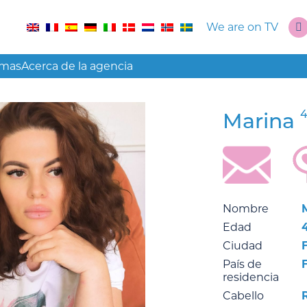
We are on TV
amas
Acerca de la agencia
4
Marina
Nombre
Edad
Ciudad
País de
residencia
Cabello