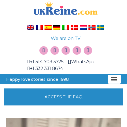
We are on TV
+1 514 703 3725
WhatsApp
+1 332 331 8674
Happy love stories since 1998
ACCESS THE FAQ