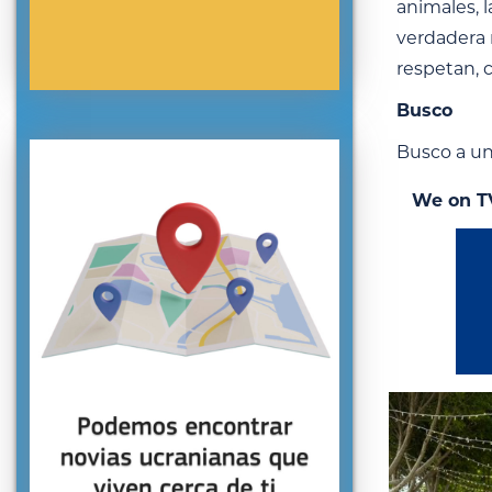
animales, l
verdadera 
respetan, 
Busco
Busco a un 
We on T