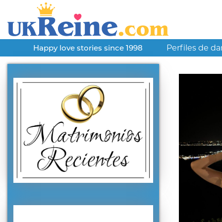
Perfiles de d
Happy love stories since 1998