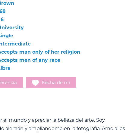
Brown
168
56
University
Single
Intermediate
Accepts man only of her religion
Accepts men of any race
Libra
erencia
Fecha de mí
 el mundo y apreciar la belleza del arte. Soy
do alemán y ampliándome en la fotografía. Amo a los