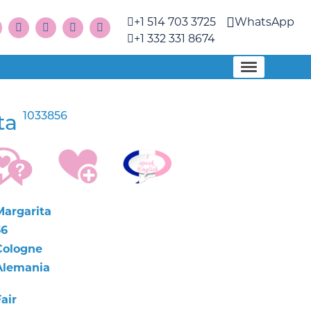
+1 514 703 3725
WhatsApp
+1 332 331 8674
1033856
ta
Margarita
36
Cologne
Alemania
air