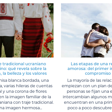
je tradicional ucraniano
Las etapas de una r
no: qué revela sobre la
amorosa: del primer i
, la belleza y los valores
compromiso
isa blanca bordada, una
La mayoría de las rela
da, varias hileras de cuentas
empiezan con un plan de
l y una corona de flores
personas se fijan una e
 la imagen familiar de la
intercambian algunos me
niana con traje tradicional.
encuentran en una prime
na imagen hermosa...
poco a poco descubren 