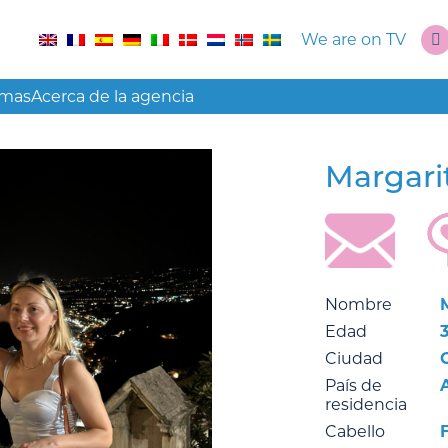
We are on TV
amas
Acerca de la agencia
Margari
Nombre
Edad
Ciudad
País de
residencia
Cabello
F