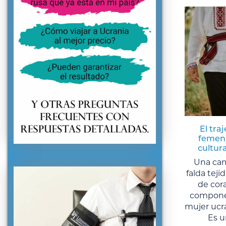
El tra
femeni
cultura
Una cam
falda teji
de cora
componen
mujer ucra
Es u