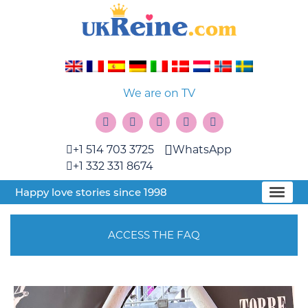
We are on TV
+1 514 703 3725
WhatsApp
+1 332 331 8674
Happy love stories since 1998
ACCESS THE FAQ