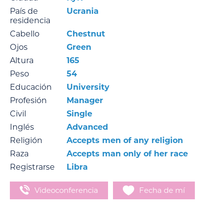
País de
Ucrania
residencia
Cabello
Chestnut
Ojos
Green
Altura
165
Peso
54
Educación
University
Profesión
Manager
Civil
Single
Inglés
Advanced
Religión
Accepts men of any religion
Raza
Accepts man only of her race
Registrarse
Libra
Videoconferencia
Fecha de mí