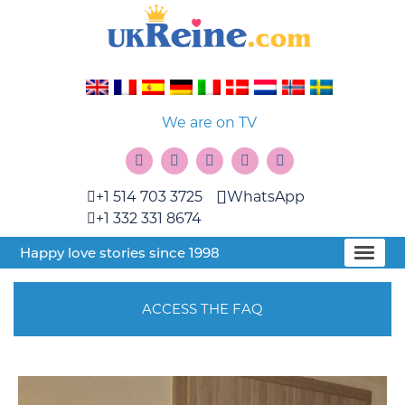
We are on TV
+1 514 703 3725
WhatsApp
+1 332 331 8674
Happy love stories since 1998
ACCESS THE FAQ