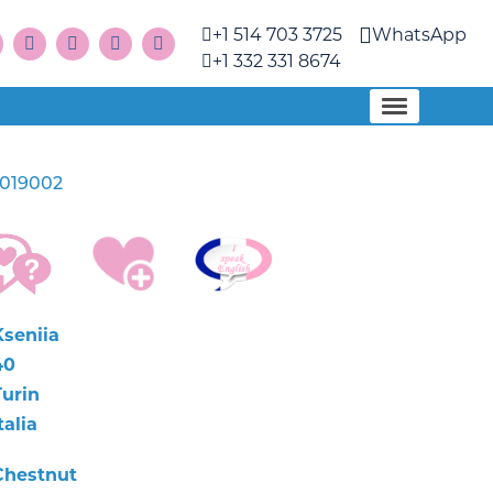
+1 514 703 3725
WhatsApp
+1 332 331 8674
1019002
Kseniia
40
Turin
talia
Chestnut