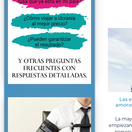
Las e
amoros
La mayo
empiezan 
persona