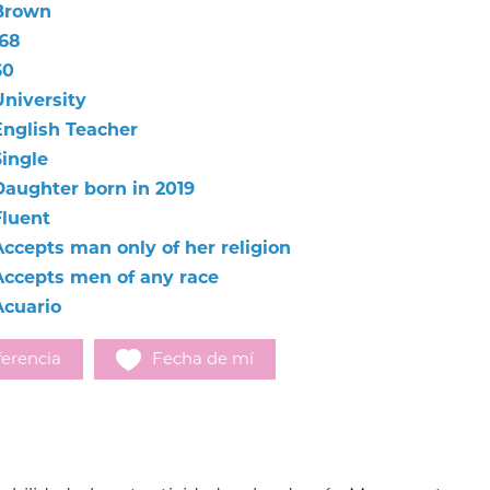
Brown
168
60
University
English Teacher
Single
Daughter born in 2019
Fluent
Accepts man only of her religion
Accepts men of any race
Acuario
erencia
Fecha de mí