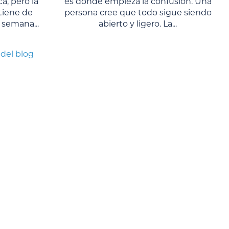
a, pero la
es donde empieza la confusión. Una
tiene de
persona cree que todo sigue siendo
semana...
abierto y ligero. La...
 del blog