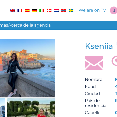
We are on TV
amas
Acerca de la agencia
Kseniia
Nombre
Edad
Ciudad
País de
I
residencia
Cabello