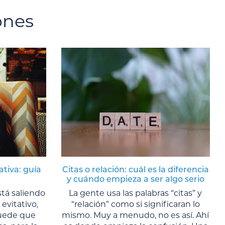
ones
ativa: guía
Citas o relación: cuál es la diferencia
y cuándo empieza a ser algo serio
tá saliendo
La gente usa las palabras “citas” y
evitativo,
“relación” como si significaran lo
Puede que
mismo. Muy a menudo, no es así. Ahí