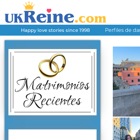
Perfiles de d
Happy love stories since 1998