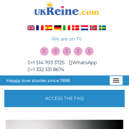
We are on TV
+1 514 703 3725
WhatsApp
+1 332 331 8674
Happy love stories since 1998
ACCESS THE FAQ