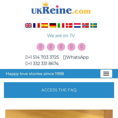
We are on TV
+1 514 703 3725
WhatsApp
+1 332 331 8674
Happy love stories since 1998
ACCESS THE FAQ