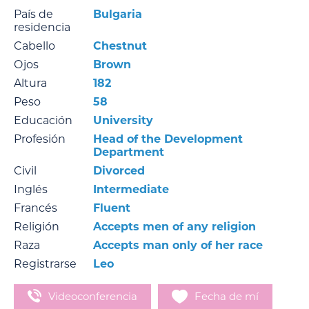
País de
Bulgaria
residencia
Cabello
Chestnut
Ojos
Brown
Altura
182
Peso
58
Educación
University
Profesión
Head of the Development
Department
Civil
Divorced
Inglés
Intermediate
Francés
Fluent
Religión
Accepts men of any religion
Raza
Accepts man only of her race
Registrarse
Leo
Videoconferencia
Fecha de mí