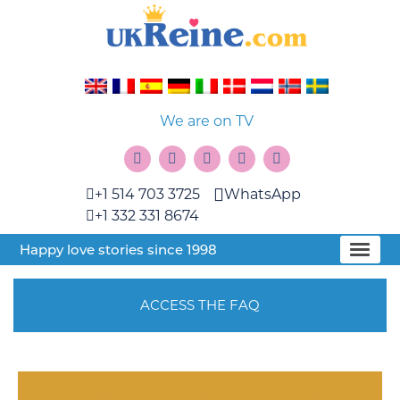
We are on TV
+1 514 703 3725
WhatsApp
+1 332 331 8674
Happy love stories since 1998
ACCESS THE FAQ