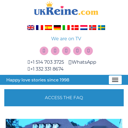
We are on TV
+1 514 703 3725
WhatsApp
+1 332 331 8674
Happy love stories since 1998
ACCESS THE FAQ