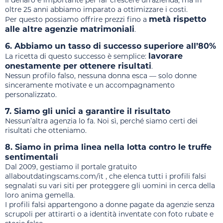
Il denaro è importante per far crescere un’azienda, ma in
oltre 25 anni abbiamo imparato a ottimizzare i costi.
metà rispetto
Per questo possiamo offrire prezzi fino a
alle altre agenzie matrimoniali
.
6. Abbiamo un tasso di successo superiore all’80%
lavorare
La ricetta di questo successo è semplice:
onestamente per ottenere risultati
.
Nessun profilo falso, nessuna donna esca — solo donne
sinceramente motivate e un accompagnamento
personalizzato.
7. Siamo gli unici a garantire il risultato
Nessun’altra agenzia lo fa. Noi sì, perché siamo certi dei
risultati che otteniamo.
8. Siamo in prima linea nella lotta contro le truffe
sentimentali
Dal 2009, gestiamo il portale gratuito
allaboutdatingscams.com/it , che elenca tutti i profili falsi
segnalati su vari siti per proteggere gli uomini in cerca della
loro anima gemella.
I profili falsi appartengono a donne pagate da agenzie senza
scrupoli per attirarti o a identità inventate con foto rubate e