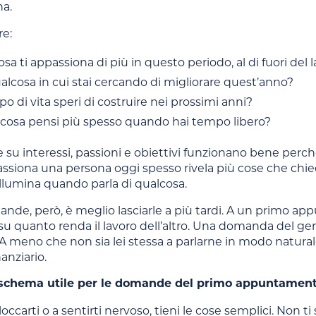
na.
re:
sa ti appassiona di più in questo periodo, al di fuori del 
alcosa in cui stai cercando di migliorare quest’anno?
po di vita speri di costruire nei prossimi anni?
 cosa pensi più spesso quando hai tempo libero?
u interessi, passioni e obiettivi funzionano bene perché
ssiona una persona oggi spesso rivela più cose che chiede
 illumina quando parla di qualcosa.
de, però, è meglio lasciarle a più tardi. A un primo ap
su quanto renda il lavoro dell’altro. Una domanda del ge
A meno che non sia lei stessa a parlarne in modo natural
anziario.
 schema utile per le domande del primo appuntamen
loccarti o a sentirti nervoso, tieni le cose semplici. Non 