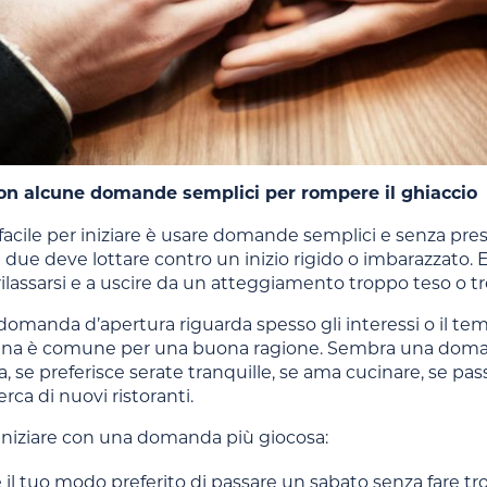
on alcune domande semplici per rompere il ghiaccio
 facile per iniziare è usare domande semplici e senza 
due deve lottare contro un inizio rigido o imbarazzato. E
ilassarsi e a uscire da un atteggiamento troppo teso o tr
omanda d’apertura riguarda spesso gli interessi o il te
ana è comune per una buona ragione. Sembra una domanda
rta, se preferisce serate tranquille, se ama cucinare, se pa
rca di nuovi ristoranti.
iniziare con una domanda più giocosa:
 il tuo modo preferito di passare un sabato senza fare t