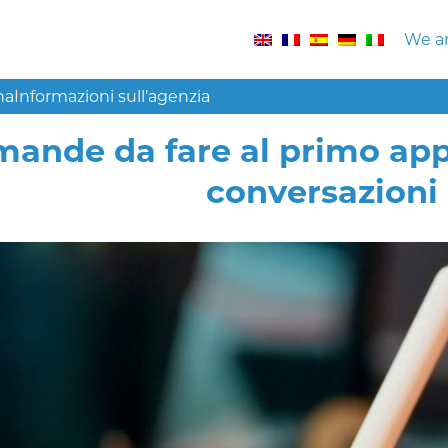
We ar
na
Informazioni sull’agenzia
ande da fare al primo app
conversazioni 