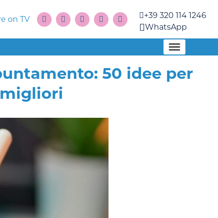
+39 320 114 1246
e on TV
WhatsApp
untamento: 50 idee per
migliori