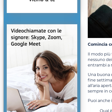
Comincia c
Il modo più
nessuno dei 
entrambi a r
Una buona d
fine settim
all’aria ape
sempre in ce
Puoi anche 
Qual è