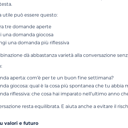
testa.
utile può essere questo:
ra tre domande aperte
di una domanda giocosa
ngi una domanda più riflessiva
inazione dà abbastanza varietà alla conversazione senza
:
da aperta: com’è per te un buon fine settimana?
da giocosa: qual è la cosa più spontanea che tu abbia m
a riflessiva: che cosa hai imparato nell’ultimo anno ch
ersazione resta equilibrata. E aiuta anche a evitare il risc
 valori e futuro