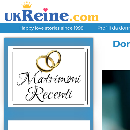
Profili da don
Happy love stories since 1998
Dom