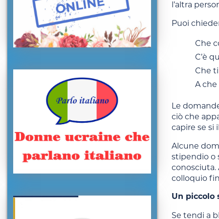
l’altra perso
Puoi chiede
Che co
C’è qu
Che ti
A che
Le domande s
ciò che appa
capire se si
Alcune doman
stipendio o 
conosciuta. 
colloquio fin
Un piccolo
Se tendi a b