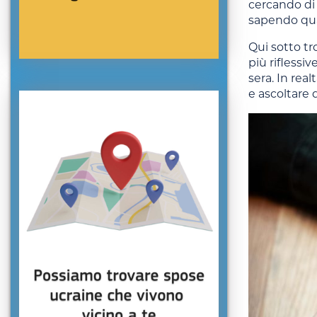
cercando di 
sapendo qual
Qui sotto t
più riflessi
sera. In rea
e ascoltare 