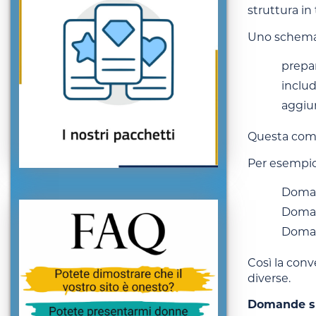
struttura in 
Uno schema 
prepa
inclu
aggiu
Questa comb
Per esempio
Doman
Doman
Domand
Così la conv
diverse.
Domande su