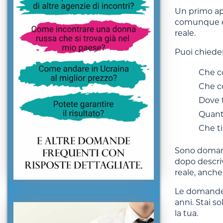
Un primo ap
comunque ess
reale.
Puoi chiede
Che co
Che c
Dove t
Quanto
Che ti
Sono domande
dopo descriv
reale, anche
Le domande 
anni. Stai s
la tua.