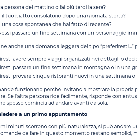
a persona del mattino o fai più tardi la sera?
 il tuo piatto consolatorio dopo una giornata storta?
 una cosa spontanea che hai fatto di recente?
vessi passare un fine settimana con un personaggio imma
ne anche una domanda leggera del tipo “preferiresti…” pe
iresti avere sempre viaggi organizzati nei dettagli o de
iresti passare un fine settimana in montagna o in una g
iresti provare cinque ristoranti nuovi in una settimana 
nde funzionano perché invitano a mostrare la propria pe
re. Se l’altra persona ride facilmente, risponde con entu
ne spesso comincia ad andare avanti da sola.
hiedere a un primo appuntamento
mi minuti scorrono con più naturalezza, si può andare u
 domande da fare in questo momento restano semplici, m