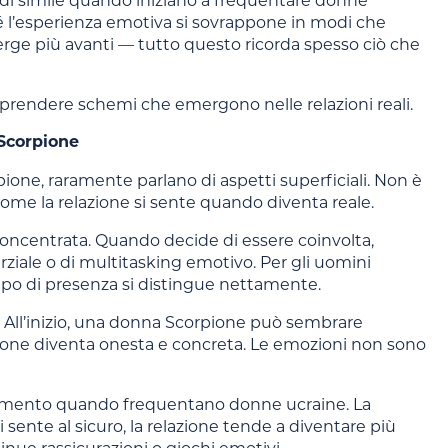
 di simile quando iniziano a frequentare donne
hé l’esperienza emotiva si sovrappone in modi che
 emerge più avanti — tutto questo ricorda spesso ciò che
comprendere schemi che emergono nelle relazioni reali.
 Scorpione
one, raramente parlano di aspetti superficiali. Non è
come la relazione si sente quando diventa reale.
centrata. Quando decide di essere coinvolta,
ziale o di multitasking emotivo. Per gli uomini
 tipo di presenza si distingue nettamente.
 All’inizio, una donna Scorpione può sembrare
azione diventa onesta e concreta. Le emozioni non sono
iamento quando frequentano donne ucraine. La
i sente al sicuro, la relazione tende a diventare più