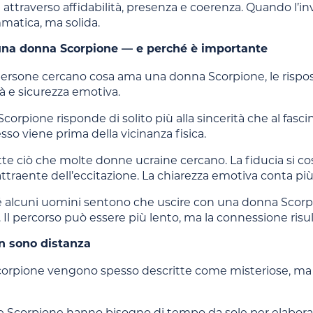
 attraverso affidabilità, presenza e coerenza. Quando l’i
atica, ma solida.
na donna Scorpione — e perché è importante
ersone cercano cosa ama una donna Scorpione, le rispost
tà e sicurezza emotiva.
orpione risponde di solito più alla sincerità che al fasci
so viene prima della vicinanza fisica.
tte ciò che molte donne ucraine cercano. La fiducia si cost
ttraente dell’eccitazione. La chiarezza emotiva conta p
 alcuni uomini sentono che uscire con una donna Scorp
. Il percorso può essere più lento, ma la connessione risu
on sono distanza
orpione vengono spesso descritte come misteriose, ma il 
 Scorpione hanno bisogno di tempo da sole per elaborare