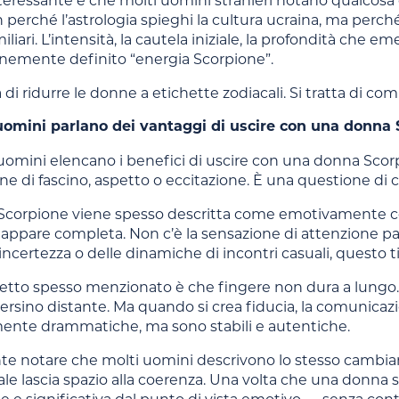
teressante è che molti uomini stranieri notano qualcosa
 perché l’astrologia spieghi la cultura ucraina, ma perc
miliari. L’intensità, la cautela iniziale, la profondità che
emente definito “energia Scorpione”.
a di ridurre le donne a etichette zodiacali. Si tratta di 
uomini parlano dei vantaggi di uscire con una donna
omini elencano i benefici di uscire con una donna Scorpi
e di fascino, aspetto o eccitazione. È una questione di 
corpione viene spesso descritta come emotivamente con
 appare completa. Non c’è la sensazione di attenzione par
’incertezza o delle dinamiche di incontri casuali, questo
petto spesso menzionato è che fingere non dura a lungo.
persino distante. Ma quando si crea fiducia, la comunic
ente drammatiche, ma sono stabili e autentiche.
nte notare che molti uomini descrivono lo stesso camb
iale lascia spazio alla coerenza. Una volta che una donna s