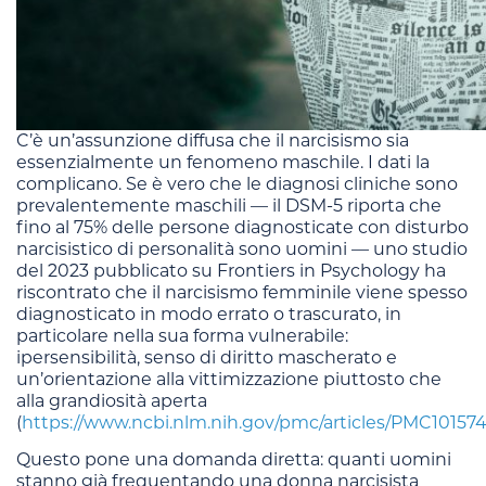
C’è un’assunzione diffusa che il narcisismo sia
essenzialmente un fenomeno maschile. I dati la
complicano. Se è vero che le diagnosi cliniche sono
prevalentemente maschili — il DSM-5 riporta che
fino al 75% delle persone diagnosticate con disturbo
narcisistico di personalità sono uomini — uno studio
del 2023 pubblicato su Frontiers in Psychology ha
riscontrato che il narcisismo femminile viene spesso
diagnosticato in modo errato o trascurato, in
particolare nella sua forma vulnerabile:
ipersensibilità, senso di diritto mascherato e
un’orientazione alla vittimizzazione piuttosto che
alla grandiosità aperta
(
https://www.ncbi.nlm.nih.gov/pmc/articles/PMC10157
Questo pone una domanda diretta: quanti uomini
stanno già frequentando una donna narcisista